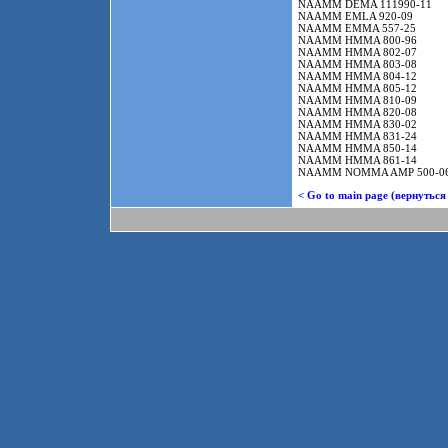
NAAMM DEMA 111990-11
NAAMM EMLA 920-09
NAAMM EMMA 557-25
NAAMM HMMA 800-96
NAAMM HMMA 802-07
NAAMM HMMA 803-08
NAAMM HMMA 804-12
NAAMM HMMA 805-12
NAAMM HMMA 810-09
NAAMM HMMA 820-08
NAAMM HMMA 830-02
NAAMM HMMA 831-24
NAAMM HMMA 850-14
NAAMM HMMA 861-14
NAAMM NOMMA AMP 500-0
< Go to main page (вернуться