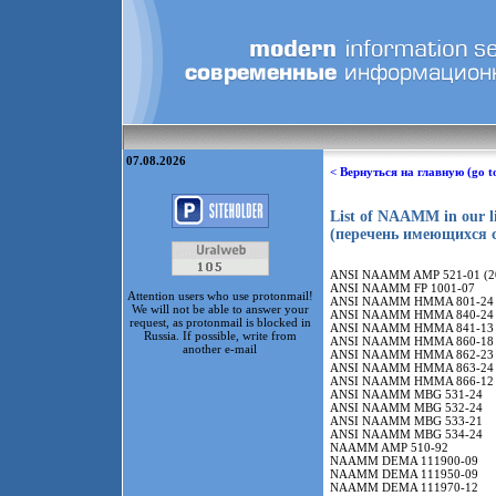
07.08.2026
< Вернуться на главную (go t
List of NAAMM in our l
(перечень имеющихся
ANSI NAAMM AMP 521-01 (2
ANSI NAAMM FP 1001-07
Attention users who use protonmail!
ANSI NAAMM HMMA 801-24 
We will not be able to answer your
ANSI NAAMM HMMA 840-24
request, as protonmail is blocked in
ANSI NAAMM HMMA 841-13 
Russia. If possible, write from
ANSI NAAMM HMMA 860-18
another e-mail
ANSI NAAMM HMMA 862-23
ANSI NAAMM HMMA 863-24
ANSI NAAMM HMMA 866-12 
ANSI NAAMM MBG 531-24
ANSI NAAMM MBG 532-24
ANSI NAAMM MBG 533-21
ANSI NAAMM MBG 534-24
NAAMM AMP 510-92
NAAMM DEMA 111900-09
NAAMM DEMA 111950-09
NAAMM DEMA 111970-12