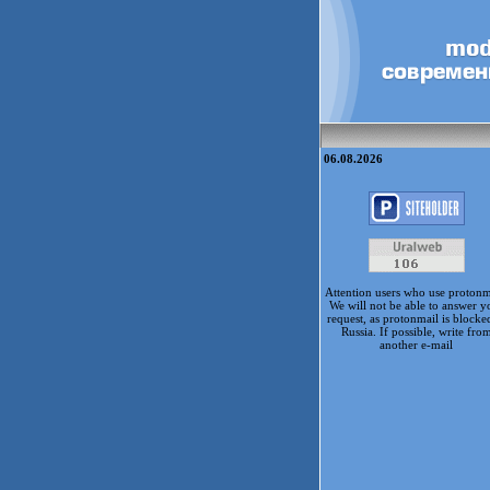
06.08.2026
Attention users who use protonm
We will not be able to answer y
request, as protonmail is blocke
Russia. If possible, write fro
another e-mail