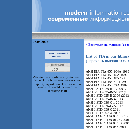
07.08.2026
< Вернуться на главную (go t
List of TIA in our librar
(перечень имеющихся 
ANSI EIA-TIA-455-104A-1993
ANSI EIA-TIA-455-15A-1992
Attention users who use protonmail!
ANSI EIA-TIA-455-185-1991
We will not be able to answer your
ANSI EIA-TIA-455-3A-1989
request, as protonmail is blocked in
ANSI EIA-TIA-455-42A-1989
Russia. If possible, write from
ANSI J-STD-025-B-1-2006 (20
another e-mail
ANSI J-STD-025-B-2-2007 (20
ANSI J-STD-025-B-2006 (2012
ANSI J-STD-025-B-3-2013
ANSI J-STD-036-C-1-2013
ANSI J-STD-036-C-2-2017
ANSI J-STD-036-C-2011
ANSI J-STD-607-A-2002
ANSI TIA EIA-136-000-I-2014
ANSI TIA EIA-136-010-C-200
ANSI TIA EIA-136-030-B-200
ANSI TIA EIA-136-036-2001