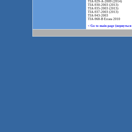
TIA-929-A-2009 (2014)
TIA-930-2003 (2013)
TIA-935-2003 (2013)
TIA-937-2003 (2013)
TIA-943-2003
TIA-968-B Errata 2010
< Go to main page (вернуться