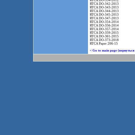
RTCA DO-334-2012
RTCA DO-342-2013
RTCA DO-343-2013
RTCA DO-344-2013
RTCA DO-345-2013
RTCA DO-347-2013
RTCA DO-354-2014
RTCA DO-356-2014
RTCA DO-357-2014
RTCA DO-359-2015
RTCA DO-361-2015
RTCA DO-373-2018
RTCA Paper 206-15
< Go to main page (вернуться