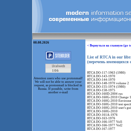
08.08.2026
< Вернуться на главную (go t
List of RTCA in our libr
(перечень имеющихся 
RTCA DO-117-1963 (1980)
RTCA DO-143-1970
Attention users who use protonmail!
RTCA DO-144-1970
We will not be able to answer your
RTCA DO-148-1970 volume 2
request, as protonmail is blocked in
RTCA DO-155-1974 (1980)
Russia. If possible, write from
RTCA DO-158-1975
another e-mail
RTCA DO-160D-2004 rus
RTCA DO-160G-2010 Change 1
RTCA DO-160G-2010 Environmen
RTCA DO-160G-2010 test specif
RTCA DO-160G-2010 user's gui
RTCA DO-160G-2010
RTCA DO-161A-1976
RTCA DO-163-1976
RTCA DO-166-1977 Vol1
RTCA DO-166-1977 Vol2
RTCA DO-167-1977