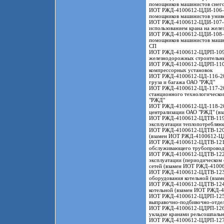
помощников машинистов снег
ИОТ РЖД-4100612-ЦДИ-106-201
помощников машинистов унив
ИОТ РЖД-4100612-ЦДИ-107-201
использованием крана на жел
ИОТ РЖД-4100612-ЦДИ-108-201
помощников машинистов машин
СП
ИОТ РЖД-4100612-ЦДРП-109-20
железнодорожных строительн
ИОТ РЖД-4100612-ЦДРП-110-20
компрессорных установок
ИОТ РЖД-4100612-ЦД-116-2017
груза и багажа ОАО "РЖД"
ИОТ РЖД-4100612-ЦД-117-2017
станционного технологическо
"РЖД"
ИОТ РЖД-4100612-ЦД-118-2017
централизации ОАО "РЖД" (в
ИОТ РЖД-4100612-ЦДТВ-119-20
эксплуатации теплопотребляю
ИОТ РЖД-4100612-ЦДТВ-120-20
(взамен ИОТ РЖД-4100612-Ц
ИОТ РЖД-4100612-ЦДТВ-121-20
обслуживающего трубопровод
ИОТ РЖД-4100612-ЦДТВ-122-20
эксплуатации (периодическом
сетей (взамен ИОТ РЖД-4100
ИОТ РЖД-4100612-ЦДТВ-123-20
оборудования котельной (вз
ИОТ РЖД-4100612-ЦДТВ-124-20
котельной (взамен ИОТ РЖД-
ИОТ РЖД-4100612-ЦДРП-125-20
выправочно-подбивочно-отде
ИОТ РЖД-4100612-ЦДРП-126-20
укладке кранами рельсошпал
ИОТ РЖД-4100612-ЦДРП-127-20