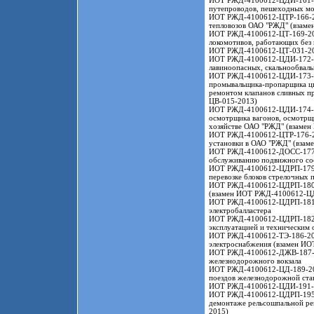
ИОТ РЖД-4100612-ЦДИ-161-201
путепроводов, пешеходных мо
ИОТ РЖД-4100612-ЦТР-166-201
тепловозов ОАО "РЖД" (взам
ИОТ РЖД-4100612-ЦТ-169-2019
локомотивов, работающих без
ИОТ РЖД-4100612-ЦТ-031-2
ИОТ РЖД-4100612-ЦДИ-172-20
лавиноопасных, скальнообваль
ИОТ РЖД-4100612-ЦДИ-173-201
промывальщика-пропарщика цис
ремонтом клапанов сливных п
ЦВ-015-2013)
ИОТ РЖД-4100612-ЦДИ-174-201
осмотрщика вагонов, осмотрщи
хозяйстве ОАО "РЖД" (взаме
ИОТ РЖД-4100612-ЦТР-176-201
установки в ОАО "РЖД" (вза
ИОТ РЖД-4100612-ДОСС-177-20
обслуживанию подвижного со
ИОТ РЖД-4100612-ЦДРП-179-20
перевозке блоков стрелочных 
ИОТ РЖД-4100612-ЦДРП-180-20
(взамен ИОТ РЖД-4100612-Ц
ИОТ РЖД-4100612-ЦДРП-181-20
электробалластера
ИОТ РЖД-4100612-ЦДРП-182-20
эксплуатацией и техническим 
ИОТ РЖД-4100612-ТЭ-186-2020
электроснабжения (взамен И
ИОТ РЖД-4100612-ДЖВ-187-20
железнодорожного вокзала
ИОТ РЖД-4100612-ЦД-189-2020 
поездов железнодорожной ст
ИОТ РЖД-4100612-ЦДИ-191-202
ИОТ РЖД-4100612-ЦДРП-195-20
демонтаже рельсошпальной р
2015)