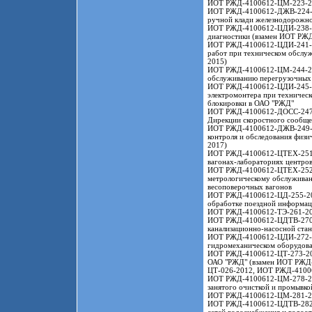
ИОТ РЖД-4100612-ЦМ-223-2021
ИОТ РЖД-4100612-ДЖВ-224-202
ручной клади железнодорожн
ИОТ РЖД-4100612-ЦДИ-238-20
диагностики (взамен ИОТ Р
ИОТ РЖД-4100612-ЦДИ-241-202
работ при техническом обслу
2015)
ИОТ РЖД-4100612-ЦМ-244-202
обслуживанию перегрузочных
ИОТ РЖД-4100612-ЦДИ-245-202
электромонтера при техническ
блокировки в ОАО "РЖД"
ИОТ РЖД-4100612-ДОСС-247-20
Дирекции скоростного сообщ
ИОТ РЖД-4100612-ДЖВ-249-202
контроля и обследования физ
2017)
ИОТ РЖД-4100612-ЦТЕХ-251-2
вагонах-лабораториях центро
ИОТ РЖД-4100612-ЦТЕХ-252-2
метрологическому обслуживани
весоповерочных вагонов
ИОТ РЖД-4100612-ЦД-255-2022
обработке поездной информац
ИОТ РЖД-4100612-ТЭ-261-2022
ИОТ РЖД-4100612-ЦДТВ-270-2
канализационно-насосной ст
ИОТ РЖД-4100612-ЦДИ-272-20
гидромеханическом оборудов
ИОТ РЖД-4100612-ЦТ-273-2022
ОАО "РЖД" (взамен ИОТ РЖД
ЦТ-026-2012, ИОТ РЖД-4100
ИОТ РЖД-4100612-ЦМ-278-202
занятого очисткой и промывко
ИОТ РЖД-4100612-ЦМ-281-2023
ИОТ РЖД-4100612-ЦДТВ-282-20