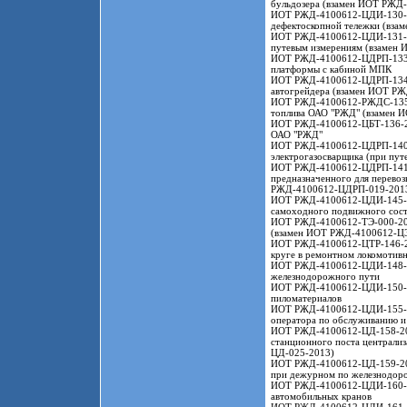
бульдозера (взамен ИОТ РЖД
ИОТ РЖД-4100612-ЦДИ-130-201
дефектоскопной тележки (вз
ИОТ РЖД-4100612-ЦДИ-131-201
путевым измерениям (взамен
ИОТ РЖД-4100612-ЦДРП-133-20
платформы с кабиной МПК
ИОТ РЖД-4100612-ЦДРП-134-20
автогрейдера (взамен ИОТ Р
ИОТ РЖД-4100612-РЖДС-135-20
топлива ОАО "РЖД" (взамен
ИОТ РЖД-4100612-ЦБТ-136-201
ОАО "РЖД"
ИОТ РЖД-4100612-ЦДРП-140-20
электрогазосварщика (при пу
ИОТ РЖД-4100612-ЦДРП-141-20
предназначенного для перево
РЖД-4100612-ЦДРП-019-201
ИОТ РЖД-4100612-ЦДИ-145-201
самоходного подвижного сос
ИОТ РЖД-4100612-ТЭ-000-2019
(взамен ИОТ РЖД-4100612-Ц
ИОТ РЖД-4100612-ЦТР-146-201
круге в ремонтном локомоти
ИОТ РЖД-4100612-ЦДИ-148-201
железнодорожного пути
ИОТ РЖД-4100612-ЦДИ-150-201
пиломатериалов
ИОТ РЖД-4100612-ЦДИ-155-201
оператора по обслуживанию и
ИОТ РЖД-4100612-ЦД-158-2019
станционного поста централ
ЦД-025-2013)
ИОТ РЖД-4100612-ЦД-159-2019 
при дежурном по железнодор
ИОТ РЖД-4100612-ЦДИ-160-201
автомобильных кранов