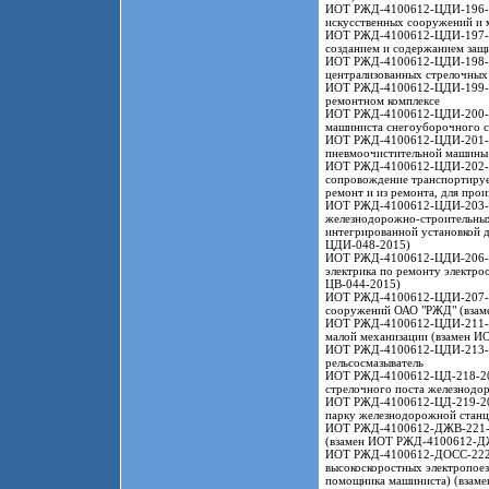
ИОТ РЖД-4100612-ЦДИ-196-202
искусственных сооружений и м
ИОТ РЖД-4100612-ЦДИ-197-202
созданием и содержанием защ
ИОТ РЖД-4100612-ЦДИ-198-202
централизованных стрелочных
ИОТ РЖД-4100612-ЦДИ-199-202
ремонтном комплексе
ИОТ РЖД-4100612-ЦДИ-200-202
машиниста снегоуборочного 
ИОТ РЖД-4100612-ЦДИ-201-202
пневмоочистительной машины
ИОТ РЖД-4100612-ЦДИ-202-202
сопровождение транспортируем
ремонт и из ремонта, для пр
ИОТ РЖД-4100612-ЦДИ-203-202
железнодорожно-строительных
интегрированной установкой 
ЦДИ-048-2015)
ИОТ РЖД-4100612-ЦДИ-206-2020
электрика по ремонту электр
ЦВ-044-2015)
ИОТ РЖД-4100612-ЦДИ-207-202
сооружений ОАО "РЖД" (вза
ИОТ РЖД-4100612-ЦДИ-211-202
малой механизации (взамен 
ИОТ РЖД-4100612-ЦДИ-213-20
рельсосмазыватель
ИОТ РЖД-4100612-ЦД-218-2021
стрелочного поста железнод
ИОТ РЖД-4100612-ЦД-219-2021
парку железнодорожной стан
ИОТ РЖД-4100612-ДЖВ-221-20
(взамен ИОТ РЖД-4100612-Д
ИОТ РЖД-4100612-ДОСС-222-2
высокоскоростных электропоез
помощника машиниста) (взам