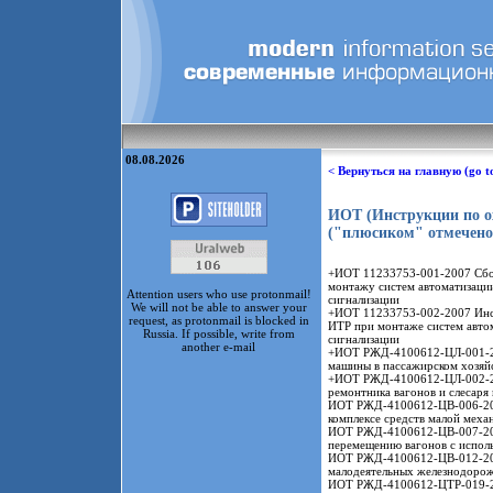
08.08.2026
< Вернуться на главную (go t
ИОТ (Инструкции по ох
("плюсиком" отмечено
+ИОТ 11233753-001-2007 Сбор
монтажу систем автоматизации
Attention users who use protonmail!
сигнализации
We will not be able to answer your
+ИОТ 11233753-002-2007 Инстр
request, as protonmail is blocked in
ИТР при монтаже систем автом
Russia. If possible, write from
сигнализации
another e-mail
+ИОТ РЖД-4100612-ЦЛ-001-20
машины в пассажирском хозяй
+ИОТ РЖД-4100612-ЦЛ-002-201
ремонтника вагонов и слесаря
ИОТ РЖД-4100612-ЦВ-006-2012 
комплексе средств малой меха
ИОТ РЖД-4100612-ЦВ-007-2012
перемещению вагонов с исполь
ИОТ РЖД-4100612-ЦВ-012-2012
малодеятельных железнодоро
ИОТ РЖД-4100612-ЦТР-019-201