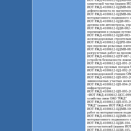
ИОТ РЖД-4100612-ЦДМВ-066-20
химической чистки (взамен 
ИОТ РЖД-4100612-ЦДМВ-067-20
дефектоскописта по магнитном
ИОТ РЖД-4100612-ЦДМВ-068-20
моторвагонного подвижного с
ИОТ РЖД-4100612-ЦДИ-081-201
дрезины или автомотрисы, уп
ИОТ РЖД-4100612-ЦДИ-082-201
перемещения и укладки путев
ИОТ РЖД-4100612-ЦДИ-083-201
железнодорожных строительн
ИОТ РЖД-4100612-ЦДРП-084-2
при перевозке рельсовых плет
ИОТ РЖД-4100612-ЦДМВ-085-2
разгрузочных работ на произ
ИОТ РЖД-4100612-ЦТР-087-20
устройств безопасности локо
ИОТ РЖД-4100612-ЦД-091-2016 
кондуктора грузовых поездов
ИОТ РЖД-4100612-ЦД-092-2016
железнодорожной станции ОА
ИОТ РЖД-4100612-ЦП-093-2016
лавиноопасных участках жел
ИОТ РЖД-4100612-ЦП-094-2016
инфраструктуры
ИОТ РЖД-4100612-ЦП-095-2016
+ИОТ РЖД-4100612-ЦСС-099-20
хозяйства связи ОАО "РЖД"
ИОТ РЖД-4100612-ЦП-035-2017
"РЖД" (взамен ИОТ РЖД-410
ИОТ РЖД-4100612-ЦДМВ-100-2
работ на моторвагонном под
ИОТ РЖД-4100612-ЦДМВ-101-2
моторвагонного подвижного с
ИОТ РЖД-4100612-ЦДИ-104-201
снегоочистителей (взамен И
ИОТ РЖД-4100612-ЦДИ-105-201