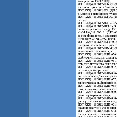
электровозов ОАО "РЖД"
ИОТ РЖД-4100612-ЦЛ-002-201
занятого наружной обмывкой 
ИОТ РЖД-4100612-ЦЭ ЦДИ-002-
ремонтно-ревизионного участ
ИОТ РЖД-4100612-ЦЛ-007-201
состава
ИОТ РЖД-4100612-ДЖВ-023-20
ИОТ РЖД-4100612-ДОСС-030-20
высокоскоростного поезда ОА
+ИОТ РЖД-4100612-ЦДТВ-037-
водогрейные котлы и водонагр
не более 0,07 МПа (0,7 кгс/кв.
ИОТ РЖД-4100612-ЦД-039-2014
станционного рабочего желе
ИОТ РЖД-4100612-ЦВ-043-2014
исключенных из инвентаря
ИОТ РЖД-4100612-ЦДИ-050-201
щебнеочистительных машин вс
ИОТ РЖД-4100612-ЦДИ-051-201
путевого моторного гайковерт
ИОТ РЖД-4100612-ЦДИ-052-201
состава для засорителей
ИОТ РЖД-4100612-ЦДИ-056-201
выправочно-подбивочно-рихт
ИОТ РЖД-4100612-ЦДИ-057-201
динамических стабилизаторов 
ИОТ РЖД-4100612-ЦДИ-058-201
планировщиков балласта всех 
ИОТ РЖД-4100612-ЦДИ-059-201
рельсофрезерного поезда
ИОТ РЖД-4100612-ЦДИ-060-201
универсального тягового моду
ИОТ РЖД-4100612-ЦДИ-061-201
машины вакуумно-уборочной
ИОТ РЖД-4100612-ЦДМВ-063-20
зарядке и ремонте аккумулят