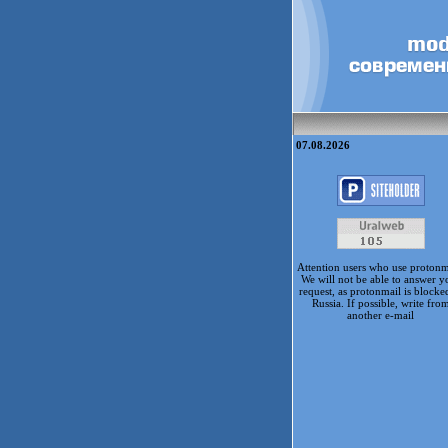
07.08.2026
Attention users who use protonm
We will not be able to answer y
request, as protonmail is blocke
Russia. If possible, write fro
another e-mail