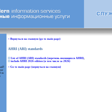
< Вернуться на главную (go to main page)
AHRI (ARI) standards
List of AHRI (ARI) standards (перечень имеющихся AHRI)
,
include AHRI 2026 edition (в том числе за 2026)
ail!
< Go to main page (вернуться на главную)
our
d in
m